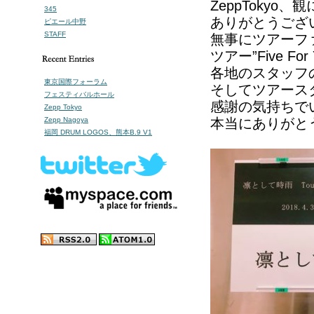
ZeppTokyo
345
ありがとうござ
ピエール中野
STAFF
無事にツアーフ
ツアー”Five 
各地のスタッフ
東京国際フォーラム
そしてツアース
フェスティバルホール
感謝の気持ちで
Zepp Tokyo
Zepp Nagoya
本当にありがと
福岡 DRUM LOGOS、熊本B.9 V1