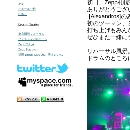
初日、Zepp
345
ありがとうござ
ピエール中野
STAFF
[Alexandr
初のツーマン、
打ち上げもみん
東京国際フォーラム
ぜひまた一緒に
フェスティバルホール
Zepp Tokyo
Zepp Nagoya
リハーサル風景
福岡 DRUM LOGOS、熊本B.9 V1
ドラムのところ