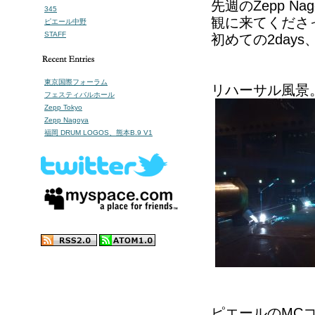
先週のZepp Nago
345
観に来てくださ
ピエール中野
STAFF
初めての2day
東京国際フォーラム
リハーサル風景
フェスティバルホール
Zepp Tokyo
Zepp Nagoya
福岡 DRUM LOGOS、熊本B.9 V1
ピエールのMC