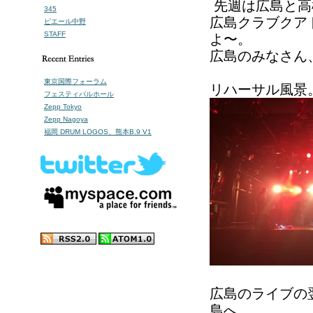
先週は広島と高
345
広島クラブクア
ピエール中野
STAFF
よ〜。
広島のみなさん
東京国際フォーラム
リハーサル風景
フェスティバルホール
Zepp Tokyo
Zepp Nagoya
福岡 DRUM LOGOS、熊本B.9 V1
広島のライブの
島へ。