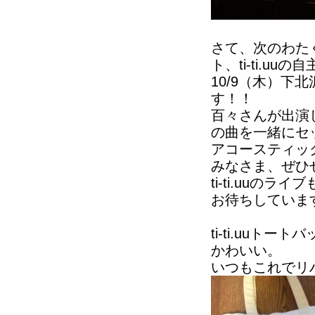
さて、次のわた
ト、ti-ti.u
10/9（木）下北
す！！
百々さんが出演して
の曲を一緒にセ
アコースティックな
みなさま、ぜひ
ti-ti.uuの
お待ちしていま
ti-ti.uuト
かわいい。
いつもこれでリ