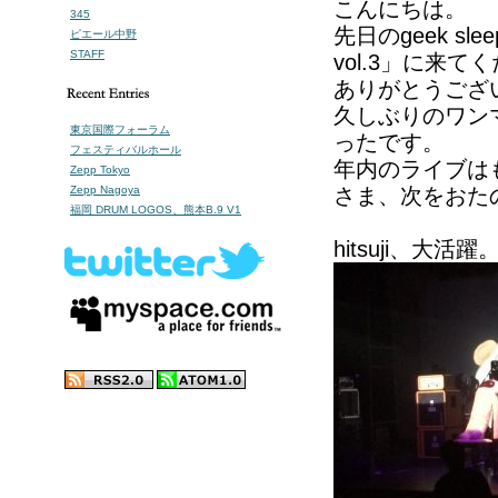
こんにちは。
345
先日のgeek sle
ピエール中野
STAFF
vol.3」に来
ありがとうござ
久しぶりのワン
東京国際フォーラム
ったです。
フェスティバルホール
年内のライブは
Zepp Tokyo
Zepp Nagoya
さま、次をおた
福岡 DRUM LOGOS、熊本B.9 V1
hitsuji、大活躍