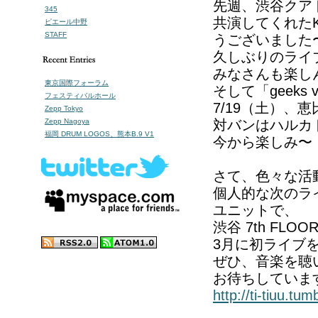
先週、渋谷クアトロ
345
共演してくれたK
ピエール中野
STAFF
うございました
久しぶりのライ
みなさんも楽し
東京国際フォーラム
そして「geeks
フェスティバルホール
7/19（土）、
Zepp Tokyo
Zepp Nagoya
対バンはハルカ
福岡 DRUM LOGOS、熊本B.9 V1
今から楽しみ〜
さて、色々な活
個人的な次のライブ
ユニットで、
渋谷 7th FL
3月に初ライブ
ぜひ、音楽を聴
お待ちしていま
http://ti-tiuu.tum