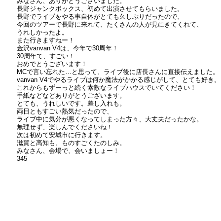
みなさん、ありがとうございました。
長野ジャンクボックス、初めて出演させてもらいました。
長野でライブをやる事自体がとても久しぶりだったので、
今回のツアーで長野に来れて、たくさんの人が見にきてくれて、
うれしかったよ。
また行きますねー！
金沢vanvan V4は、今年で30周年！
30周年て、すごい！
おめでとうございます！
MCで言い忘れた…と思って、ライブ後に店長さんに直接伝えました。
vanvan V4でやるライブは何か魔法がかかる感じがして、とても好き。
これからもずーっと続く素敵なライブハウスでいてください！
手紙などなどありがとうございます。
とても、うれしいです。差し入れも。
両日ともすごい熱気だったので、
ライブ中に気分が悪くなってしまった方々、大丈夫だったかな。
無理せず、楽しんでくださいね！
次は初めて安城市に行きます。
滋賀と高知も、ものすごくたのしみ。
みなさん、会場で、会いましょー！
345