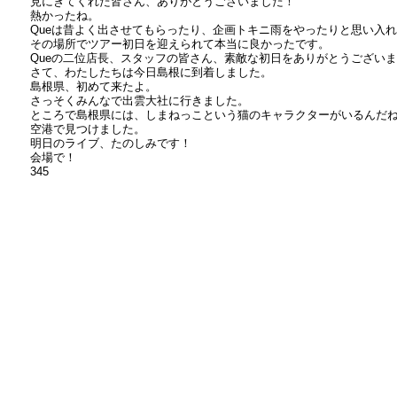
見にきてくれた皆さん、ありがとうございました！
熱かったね。
Queは昔よく出させてもらったり、企画トキニ雨をやったりと思い入
その場所でツアー初日を迎えられて本当に良かったです。
Queの二位店長、スタッフの皆さん、素敵な初日をありがとうござい
さて、わたしたちは今日島根に到着しました。
島根県、初めて来たよ。
さっそくみんなで出雲大社に行きました。
ところで島根県には、しまねっこという猫のキャラクターがいるんだ
空港で見つけました。
明日のライブ、たのしみです！
会場で！
345