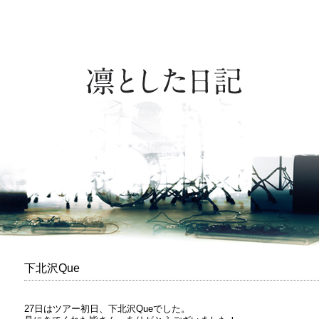
下北沢Que
27日はツアー初日、下北沢Queでした。